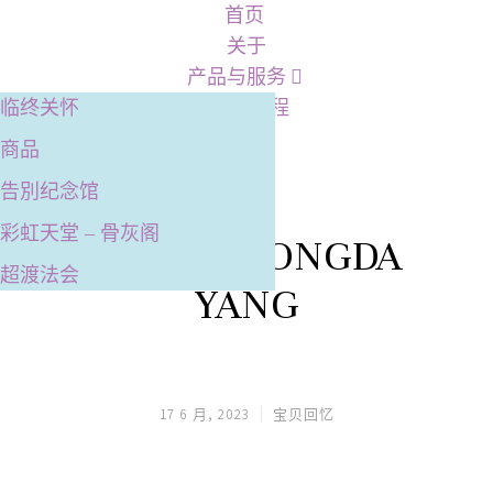
首页
关于
产品与服务
临终关怀
服务流程
商品
告別纪念馆
彩虹天堂 – 骨灰阁
楊鴻達 HONGDA
超渡法会
YANG
17 6 月, 2023
宝贝回忆